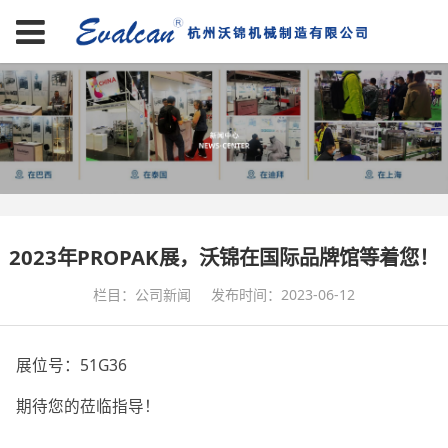
2023年PROPAK展，沃锦在国际品牌馆等着您！
栏目：公司新闻
发布时间：2023-06-12
展位号：51G36
期待您的莅临指导！