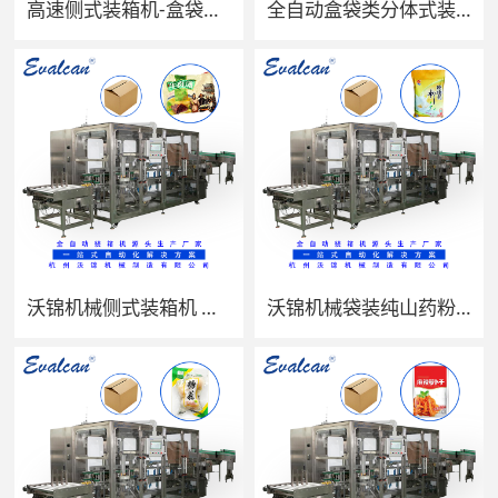
高速侧式装箱机-盒袋装箱机
全自动盒袋类分体式装箱机
沃锦机械侧式装箱机 牛肉汤食品自动开箱装箱封箱一体机
沃锦机械袋装纯山药粉侧式装箱机 自动开箱装箱封箱一体机