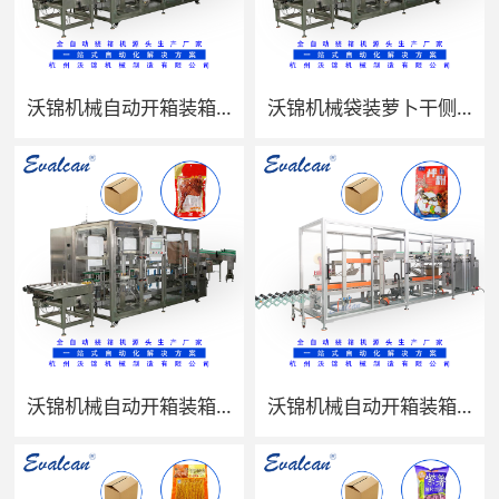
沃锦机械自动开箱装箱封箱一体机 糖蒜袋装食品侧式装箱机
沃锦机械袋装萝卜干侧式装箱机 自动开箱装箱封箱一体机
沃锦机械自动开箱装箱封箱一体机 袋装食品鸭腿侧式装箱机
沃锦机械自动开箱装箱封箱一体机 拌粉叠袋整列食品装箱机