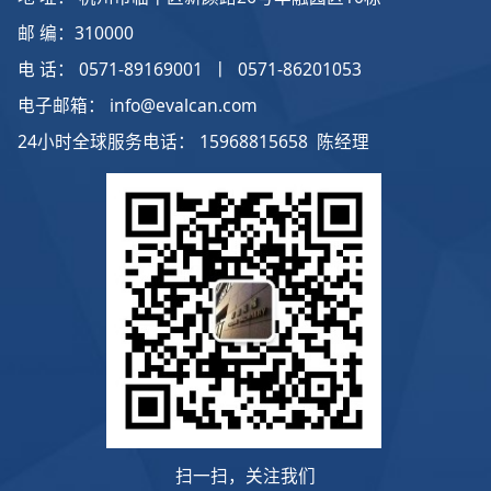
邮 编：310000
电 话： 0571-89169001 丨 0571-86201053
电子邮箱： info@evalcan.com
24小时全球服务电话： 15968815658 陈经理
扫一扫，关注我们