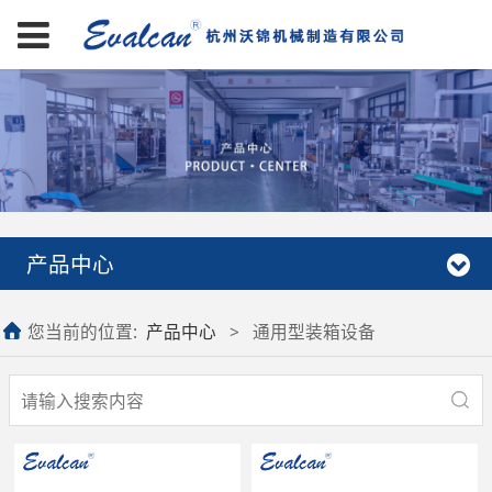
产品中心
您当前的位置:
产品中心
>
通用型装箱设备