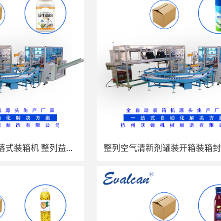
沃锦机械全自动跌落式装箱机 整列益生菌粉罐装开箱装箱封箱一体机