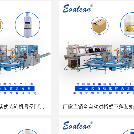
沃锦机械全自动跌落式装箱机 整列消毒液瓶装开箱装箱封箱一体机