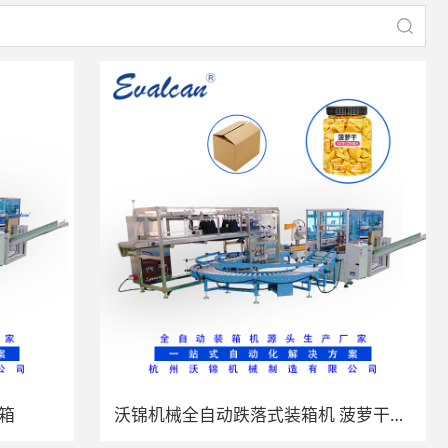
箱
沃锦机械全自动跌落式装箱机 菠萝干罐装开箱装箱封箱一体机