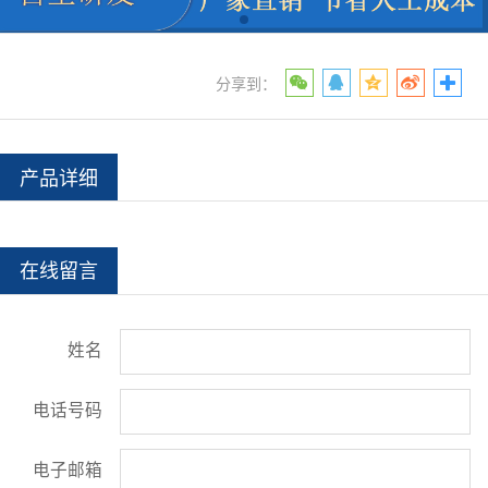
分享到：
产品详细
在线留言
姓名
电话号码
电子邮箱