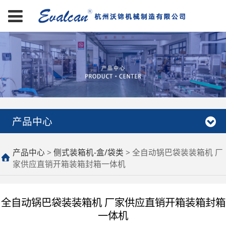
产品中心
全自动锅巴袋装装箱机
产品中心
>
侧式装箱机-盒/袋类
>
全自动锅巴袋装装箱机 厂
家供应直销开箱装箱封箱一体机
厂家供应直销开箱装箱
封箱一体机
全自动锅巴袋装装箱机 厂家供应直销开箱装箱封箱
一体机