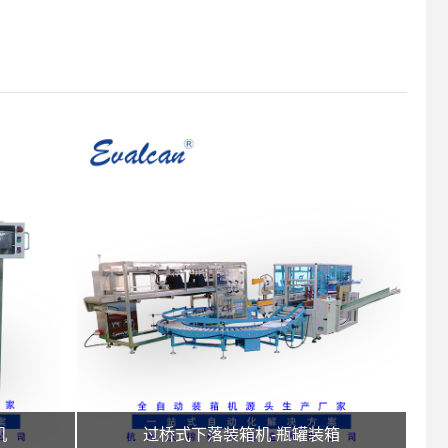
机
过桥式下落装箱机-瓶罐装箱