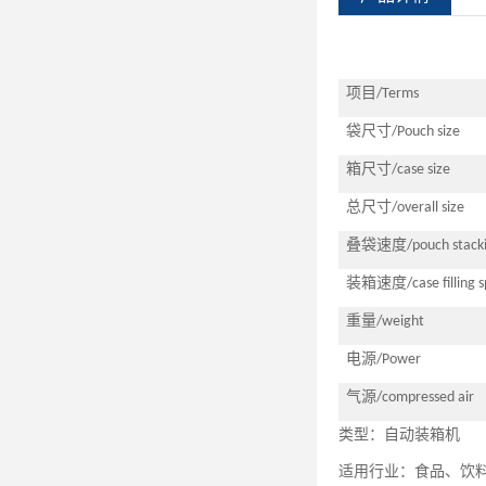
项目
/T
erms
袋尺寸
/P
ouch size
箱尺寸
/c
ase size
总尺寸
/overall
size
叠袋速度
/pouch
stack
装箱速度
/c
ase filling
重量
/weight
电源
/Power
气源
/compressed
a
ir
类型：自动装箱机
适用行业：食品、饮