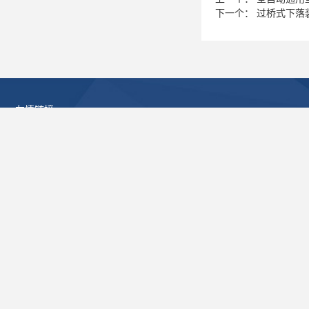
下一个：
过桥式下落
友情链接
沃锦公司1688在线购物平台
沃锦公司百度爱采购在线购物平台
地 址： 杭州市临平区新颜路26号华融园区10栋
邮 编：310000
电 话： 0571-89169001 丨 0571-86201053
电子邮箱： info@evalcan.com
24小时全球服务电话： 15968815658 陈经理